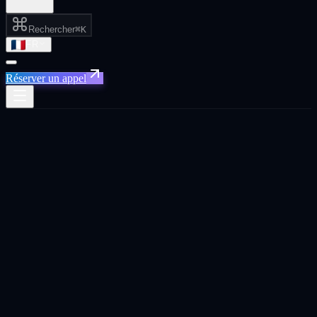
Rechercher
⌘K
FR
Réserver un appel
Xpand Media · Francophonie
Agence de croissance
native IA
pour SaaS
et e-commerce.
Nous accompagnons les entreprises SaaS, e-commerce et tech en
France, Belgique, Suisse et au Québec. Performance, GEO,
automatisation IA, web design et CRO, outbound B2B et créa IA.
Une colonne vertébrale opérationnelle au lieu de huit agences
séparées. Nous mesurons le chiffre d'affaires, pas les impressions.
Réserver un appel stratégique
English version
Budget géré / an