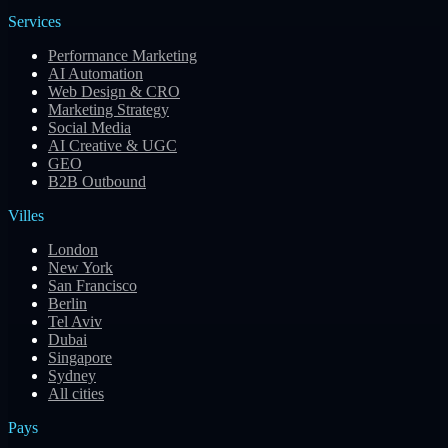
Services
Performance Marketing
AI Automation
Web Design & CRO
Marketing Strategy
Social Media
AI Creative & UGC
GEO
B2B Outbound
Villes
London
New York
San Francisco
Berlin
Tel Aviv
Dubai
Singapore
Sydney
All cities
Pays