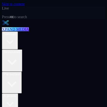
Skip to content
Live
Press
to search
⌘K
XPAND MEDIA
Services
Ressources
Par secteur
À propos