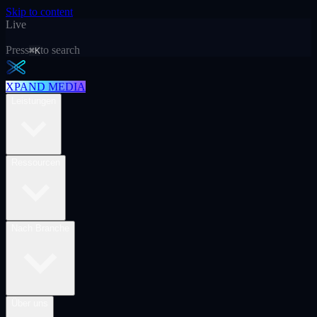
Skip to content
Live
Press
to search
⌘K
XPAND MEDIA
Leistungen
Ressourcen
Nach Branche
Über uns