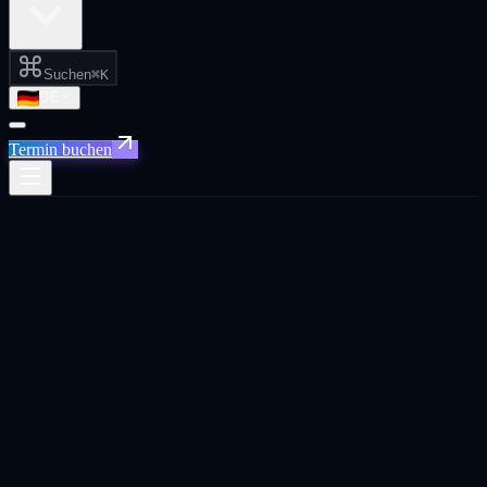
Suchen
⌘K
DE
Termin buchen
Xpand Media · DACH
KI-native Wachstumsagentur für
SaaS
und E-Commerce
.
Wir betreuen SaaS-, E-Commerce- und Tech-Unternehmen in
Deutschland, Österreich und der Schweiz. Performance Marketing,
GEO, KI-Automatisierung, Web Design und CRO, B2B Outbound
und AI Creative. Eine operative Wirbelsäule statt acht getrennter
Agenturen. Wir messen am Umsatz, nicht an Impressionen.
Strategiegespräch buchen
English version