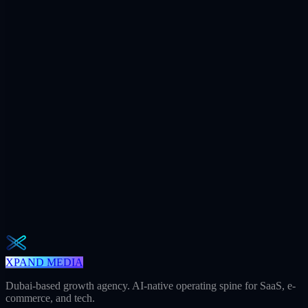
$7.2M
Ad spend / yr
+312
AI citations / mo
240h
Saved / mo
32
Meetings / mo
Weekly · 2 min read
The Operator Brief
One actionable AI / GEO / paid playbook every Tuesday. No fluff.
Unsubscribe in one click.
Abonnieren
XPAND MEDIA
Dubai-based growth agency. AI-native operating spine for SaaS, e-
commerce, and tech.